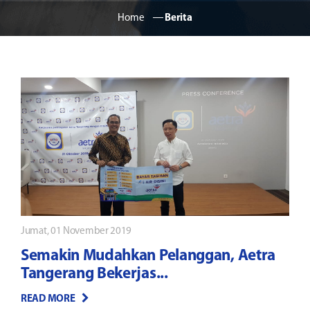
Home
―
Berita
Jumat, 01 November 2019
Semakin Mudahkan Pelanggan, Aetra
Tangerang Bekerjas...
READ MORE