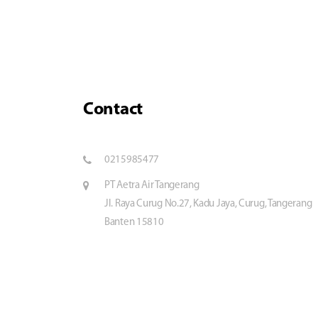
Contact
0215985477
PT Aetra Air Tangerang
Jl. Raya Curug No.27, Kadu Jaya, Curug, Tangerang
Banten 15810