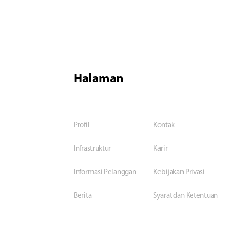
Halaman
Profil
Kontak
Infrastruktur
Karir
Informasi Pelanggan
Kebijakan Privasi
Berita
Syarat dan Ketentuan